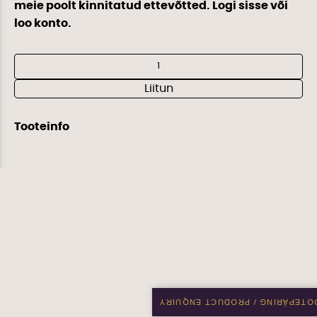
meie poolt kinnitatud ettevõtted. Logi sisse või
loo konto.
Al
Liitun
Tooteinfo
✉ TOOTEPÄRING / PRODUCT ENQ